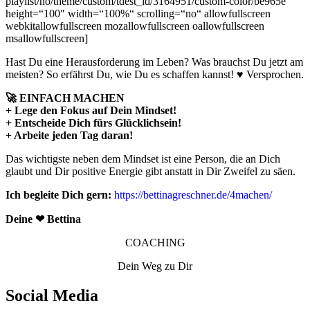
playlist/no/theme/custom/tdest_id/3164951/custom-color/be965e“
height=“100″ width=“100%“ scrolling=“no“ allowfullscreen
webkitallowfullscreen mozallowfullscreen oallowfullscreen
msallowfullscreen]
Hast Du eine Herausforderung im Leben? Was brauchst Du jetzt am
meisten? So erfährst Du, wie Du es schaffen kannst! ♥ Versprochen.
🚀 EINFACH MACHEN
+ Lege den Fokus auf Dein Mindset!
+ Entscheide Dich fürs Glücklichsein!
+ Arbeite jeden Tag daran!
Das wichtigste neben dem Mindset ist eine Person, die an Dich
glaubt und Dir positive Energie gibt anstatt in Dir Zweifel zu säen.
Ich begleite Dich gern:
https://bettinagreschner.de/4machen/
Deine ❤ Bettina
COACHING
Dein Weg zu Dir
Social Media